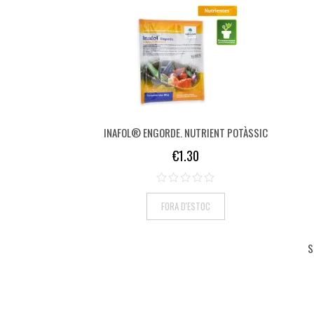
INAFOL® ENGORDE. NUTRIENT POTÀSSIC
€
1.30
FORA D'ESTOC
S