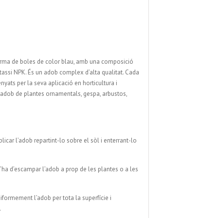
n forma de boles de color blau, amb una composició
otassi NPK. És un adob complex d’alta qualitat. Cada
enyats per la seva aplicació en horticultura i
 l’adob de plantes ornamentals, gespa, arbustos,
licar l’adob repartint-lo sobre el sòl i enterrant-lo
s s’ha d’escampar l’adob a prop de les plantes o a les
iformement l’adob per tota la superfície i
.