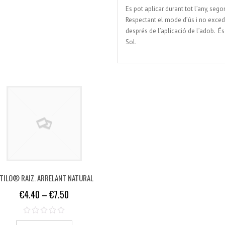
Es pot aplicar durant tot l’any, sego
Respectant el mode d’ús i no exced
després de l’aplicació de l’adob. É
Sol.
TILO® RAIZ. ARRELANT NATURAL
€
4.40
–
€
7.50