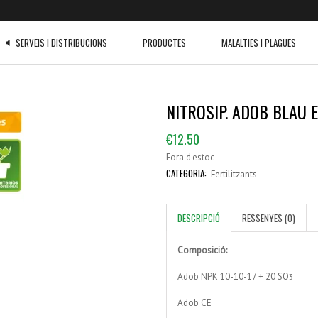
SERVEIS I DISTRIBUCIONS
PRODUCTES
MALALTIES I PLAGUES
NITROSIP. ADOB BLAU 
ca Blanca
Sapec Agro
Quelats de ferro
Oïdi
Disposem de 
Catàleg pdf
mercat. Per q
€
12.50
Sipcam Iberia
Correctors
en contacte a
Fora d'estoc
Deygest,s.l.
Fertilitzants
CATEGORIA:
Fertilitzants
Matabi
Bioestimulants
Diamond seeds
Fitofortificant
DESCRIPCIÓ
RESSENYES (0)
Composició:
Adob NPK 10-10-17 + 20 SO
3
Adob CE