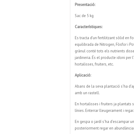
Presentació:
Sac de 5 kg
Característiques:
Es tracta d’un fertilitzant sòlid e
equilibrada de Nitrogen, Fòsfor i P
grànul conté tots els nutrients diss
jardineria. És el producte idoni per
hortalisses, fruiters, etc.
Aplicació:
Abans de la seva plantació s’ha d’ap
amb un rastell.
En hortalisses i fruiters ja plantat
línies. Enterrar lleugerament i regar.
En gespa o jardí s’ha d’escampar un
posteriorment regar en abundància