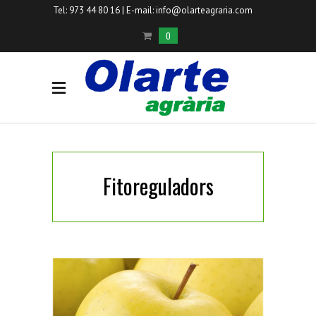
Tel: 973 44 80 16 | E-mail:
info@olarteagraria.com
0
Fitoreguladors