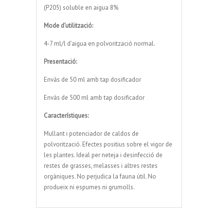
(P205) soluble en aigua 8%
Mode d’utilització:
4-7 ml/l d’aigua en polvorització normal.
Presentació:
Envàs de 50 ml amb tap dosificador
Envàs de 500 ml amb tap dosificador
Característiques:
Mullant i potenciador de caldos de
polvorització. Efectes positius sobre el vigor de
les plantes. Ideal per neteja i desinfecció de
restes de grasses, melasses i altres restes
orgàniques. No perjudica la fauna útil. No
produeix ni espumes ni grumolls.