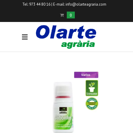
Tel: 973 44 80 16 | E-mail:
info@olarteagraria.com
0