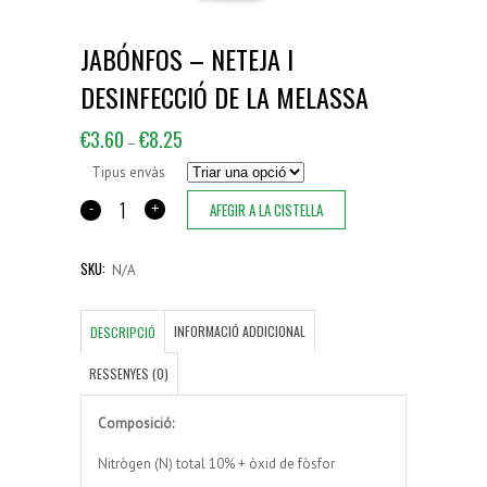
JABÓNFOS – NETEJA I
DESINFECCIÓ DE LA MELASSA
€
3.60
€
8.25
–
Tipus envàs
AFEGIR A LA CISTELLA
SKU:
N/A
INFORMACIÓ ADDICIONAL
DESCRIPCIÓ
RESSENYES (0)
Composició:
Nitrògen (N) total 10% + òxid de fòsfor