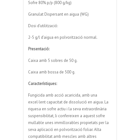
Sofre 80% p/p (800 g/kg)
Granulat Dispersant en aigua (WG)
Dosi d’utilització:
2-5 g/l d’aigua en polvorització normal.
Presentació:
Caixa amb 5 sobres de 50 g.
Caixa amb bossa de 500 g.
Característiques:
Fungicida amb acció acaricida, amb una
excel·lent capacitat de dissolució en aigua. La
riquesa en sofre actiu i la seva extraordinària
suspensibilitat, li confereixen a aquest sofre
mullable unes immillorables propietats per la
seva aplicació en polvorització foliar. Alta
compatibilitat amb mescles amb altres