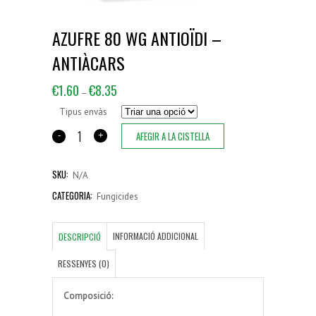
AZUFRE 80 WG ANTIOÏDI –
ANTIÀCARS
€
1.60
€
8.35
–
Tipus envàs
AFEGIR A LA CISTELLA
SKU:
N/A
CATEGORIA:
Fungicides
INFORMACIÓ ADDICIONAL
DESCRIPCIÓ
RESSENYES (0)
Composició: