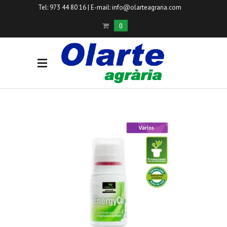
Tel: 973 44 80 16 | E-mail:
info@olarteagraria.com
0