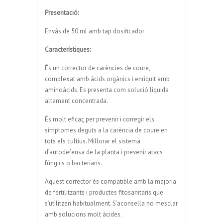
Presentació:
Envàs de 50 ml amb tap dosificador
Característiques:
És un corrector de carències de coure,
complexat amb àcids orgànics i enriquit amb
aminoàcids. Es presenta com solució líquida
altament concentrada.
És molt eficaç per prevenir i corregir els
símptomes deguts a la carència de coure en
tots els cultius. Millorar el sistema
d’autodefensa de la planta i prevenir atacs
fúngics o bacterians.
Aquest corrector és compatible amb la majoria
de fertilitzants i productes fitosanitaris que
s’utilitzen habitualment. S’aconsella no mesclar
amb solucions molt àcides.